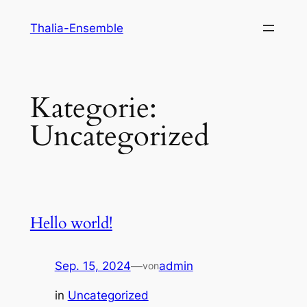
Zum
Thalia-Ensemble
Inhalt
springen
Kategorie:
Uncategorized
Hello world!
Sep. 15, 2024
—
admin
von
in
Uncategorized